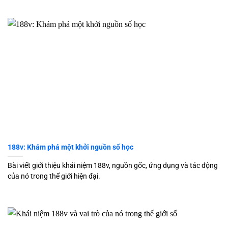
tế. Thiết kế của tai app chú trọng tới khả năng thích ứng
với nhiều thiết bị và hệ điều hành khác nhau, đồng thời
đảm bảo sự nhất quán về giao diện người dùng, bảng điều
khiển thông tin và trải nghiệm tương tác. Trong khuôn khổ
bài viết, chúng ta sẽ lần lượt đi sâu vào các khía cạnh: tổng
quan sản phẩm, chức năng và dịch vụ, công nghệ và an
toàn, phân loại và mô-đun, quy trình sử dụng, các mẹo và
chiến lược tối ưu, cuối cùng là tóm tắt và lời kêu gọi hành
động nhằm giúp người đọc có thể chủ động khám phá và
dùng tai app một cách hiệu quả nhất.
188v: Khám phá một khởi nguồn số học
Khởi nguồn của trải nghiệm số đỉnh cao
Bài viết giới thiệu khái niệm 188v, nguồn gốc, ứng dụng và tác động
của nó trong thế giới hiện đại.
188v tai app tổng quan
188v
tai app được thiết kế như một trợ thủ số được tích
hợp sâu vào hệ sinh thái
188v
, với mục tiêu là cung cấp trải