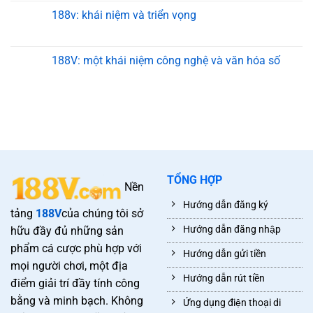
thanh toán nhanh chóng và đa dạng, từ thẻ thanh toán đến
188v: khái niệm và triển vọng
ví điện tử và các phương thức trực tuyến khác. Bên cạnh
đó, tai app cho phép tích hợp các tiện ích bổ sung như
nhắc nhở, thông báo, và gợi ý nội dung dựa trên hành vi
188V: một khái niệm công nghệ và văn hóa số
người dùng, giúp tối ưu hóa quy trình mua sắm hay truy
cập nội dung một cách thuận tiện nhất.
Hỗ trợ đa nền tảng và đồng bộ dữ liệu
Khả năng đồng bộ dữ liệu giữa các thiết bị và nền tảng
khác nhau là điểm cộng lớn của tai app. Người dùng có thể
TỔNG HỢP
bắt đầu trải nghiệm trên điện thoại di động và tiếp tục trên
Nền
máy tính bảng hay máy tính để bàn mà không mất đi ngữ
Hướng dẫn đăng ký
tảng
188V
của chúng tôi sở
cảnh sử dụng. Hệ thống đồng bộ được tối ưu hóa để giảm
Hướng dẫn đăng nhập
hữu đầy đủ những sản
thiểu sự chậm trễ và đảm bảo rằng tất cả dữ liệu cá nhân
phẩm cá cược phù hợp với
và lịch sử tương tác được cập nhật tức thời. Điều này đặc
Hướng dẫn gửi tiền
mọi người chơi, một địa
biệt hữu ích cho người dùng làm việc, học tập hoặc giải trí
Hướng dẫn rút tiền
điểm giải trí đầy tính công
với nhịp độ nhanh và yêu cầu tính nhất quán cao.
bằng và minh bạch. Không
Ứng dụng điện thoại di