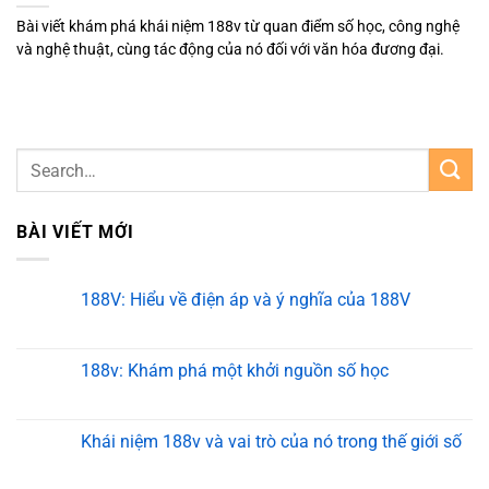
Bài viết khám phá khái niệm 188v từ quan điểm số học, công nghệ
Tính năng bảo mật và quyền riêng tư
và nghệ thuật, cùng tác động của nó đối với văn hóa đương đại.
An toàn thông tin luôn là nền tảng khi xây dựng tai app.
Các biện pháp bảo mật được áp dụng đồng bộ, bao gồm
xác thực hai yếu tố, mã hóa dữ liệu ở cả trạng thái nghỉ và
khi truyền tải, và cơ chế quản lý phiên làm việc để ngăn
ngừa hành vi xâm nhập. Người dùng có thể quản lý quyền
truy cập cho từng ứng dụng và dịch vụ liên kết, đảm bảo
BÀI VIẾT MỚI
dữ liệu chỉ được chia sẻ khi có sự đồng ý rõ ràng. Đồng
thời, tai app cung cấp các công cụ kiểm tra an toàn và
thông báo khi có sự cố hoặc nguy cơ rò rỉ dữ liệu, giúp
188V: Hiểu về điện áp và ý nghĩa của 188V
người dùng chủ động bảo vệ thông tin cá nhân.
188v: Khám phá một khởi nguồn số học
Thanh toán và tích hợp tiện ích
Trong một hệ sinh thái số, khả năng thanh toán và tích hợp
tiện ích là yếu tố then chốt cho trải nghiệm liền mạch. Tai
Khái niệm 188v và vai trò của nó trong thế giới số
app tích hợp các phương thức thanh toán an toàn, hỗ trợ