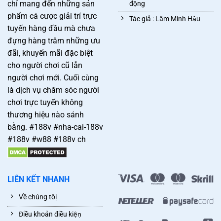
chỉ mang đến những sản
động
phẩm cá cược giải trí trực
Chức năng và dịch vụ nổi bật
Tác giả : Lâm Minh Hậu
tuyến hàng đầu mà chưa
đựng hàng trăm những ưu
Công nghệ và ưu điểm
đãi, khuyến mãi đặc biệt
Công nghệ là nền tảng cho mọi trải nghiệm mà tai app
cho người chơi cũ lẫn
mang lại. Trong phần này, chúng ta sẽ tìm hiểu các yếu tố
người chơi mới. Cuối cùng
công nghệ, sự hợp tác và các ưu điểm giúp tai app nổi bật
là dịch vụ chăm sóc người
so với các sản phẩm cùng loại trên thị trường. Đầu tiên, tai
chơi trực tuyến không
app được xây dựng trên kiến trúc linh hoạt, cho phép mở
thương hiệu nào sánh
rộng dễ dàng khi cần tích hợp thêm các module mới mà
bằng. #188v #nha-cai-188v
không làm ảnh hưởng tới hiệu suất chung. Các công cụ
#188v #w88 #188v ch
phân tích và gợi ý được tích hợp để cải thiện trải nghiệm
người dùng, đồng thời hỗ trợ doanh nghiệp tối ưu hóa nội
dung và chiến lược tương tác.
LIÊN KẾT NHANH
Về chúng tôị
Về hạ tầng an toàn, tai app áp dụng các lớp bảo mật đa
tầng, từ mã hóa dữ liệu, quản lý khóa đến cơ chế phát hiện
Điều khoản điều kiệṇ