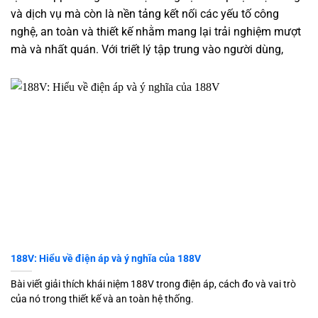
và dịch vụ mà còn là nền tảng kết nối các yếu tố công
nghệ, an toàn và thiết kế nhằm mang lại trải nghiệm mượt
mà và nhất quán. Với triết lý tập trung vào người dùng,
188v
tai app được xây dựng để đáp ứng nhu cầu ngày
càng đa dạng của cộng đồng, từ việc khám phá tính năng
đến việc tận dụng các tiện ích thông minh được tích hợp
sẵn. Đoạn giới thiệu này đặt nền tảng cho một hành trình
khám phá chi tiết, nơi mỗi phần của tai app được mô tả
bằng ngôn từ thân thiện, dễ hiểu và mang tính hướng dẫn
cao. Độc giả sẽ có được cái nhìn tổng quan về cách
188v
tai app làm nổi bật vị thế của
188v
trong thị trường số và vì
sao nó trở thành một lựa chọn được tin cậy cho người
dùng muốn trải nghiệm nhiều không gian số trên một nền
tảng duy nhất, an toàn và linh hoạt.
188V: Hiểu về điện áp và ý nghĩa của 188V
Để đọc giả có thể hình dung rõ hơn, hãy hình dung tai app
Bài viết giải thích khái niệm 188V trong điện áp, cách đo và vai trò
như một trung tâm điều hành nhỏ gọn, nơi mọi kết nối giữa
của nó trong thiết kế và an toàn hệ thống.
người dùng và các dịch vụ được tối ưu hóa một cách tinh