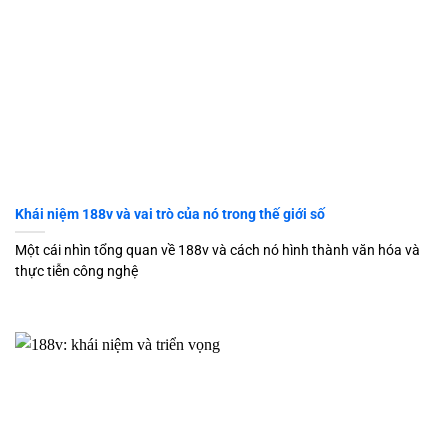
nghiệm người dùng liền mạch và an toàn. Mô hình hoạt
động của tai app dựa trên nguyên tắc tối ưu hóa thời gian
truy cập và tối thiểu hóa rào cản người dùng. Điều này có
nghĩa là chỉ với một lần cài đặt và một vài bước xác thực,
người dùng có thể tiếp cận một loạt chức năng thiết yếu
mà trước đây có thể yêu cầu nhiều ứng dụng riêng lẻ. Vai
trò của tai app không chỉ dừng lại ở việc hiển thị nội dung,
mà còn bao gồm việc tối ưu hóa quy trình, quản lý dữ liệu
Khái niệm 188v và vai trò của nó trong thế giới số
người dùng, đồng bộ hóa thông tin và cung cấp các đề
xuất dựa trên hành vi người dùng nhằm nâng cao hiệu quả
Một cái nhìn tổng quan về 188v và cách nó hình thành văn hóa và
và sự hài lòng khi trải nghiệm.
thực tiễn công nghệ
Trong khuôn khổ của hệ sinh thái 188v, tai app đóng vai trò
là cầu nối giữa người dùng và các giải pháp số mà thương
hiệu cung cấp. Điều này đồng nghĩa với việc tai app được
kỳ vọng sẽ duy trì tính liên tục của trải nghiệm, đảm bảo
hiệu suất ổn định ngay cả khi có lưu lượng người dùng đột
biến. Bên cạnh đó, sự ưu tiên trong bảo mật và quyền riêng