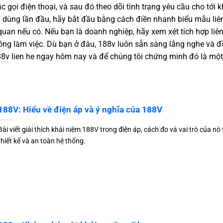
c gọi điện thoại, và sau đó theo dõi tình trạng yêu cầu cho tới 
 dùng lần đầu, hãy bắt đầu bằng cách điền nhanh biểu mẫu liê
n quan nếu có. Nếu bạn là doanh nghiệp, hãy xem xét tích hợp li
uồng làm việc. Dù bạn ở đâu, 188v luôn sẵn sàng lắng nghe và
8v lien he ngay hôm nay và để chúng tôi chứng minh đó là một 
ủa bạn.
"400" data-lazy-src="https://vnimg.static01.top/text/188v/188v-
status="loaded">
188V: Hiểu về điện áp và ý nghĩa của 188V
Goi y va ky thuat chuyen nghiep\n
h động kêu gọi
Bài viết giải thích khái niệm 188V trong điện áp, cách đo và vai trò của nó
thiết kế và an toàn hệ thống.
\n
ông chỉ là một công cụ giao tiếp; nó là một thành tố thiết yếu của ch
 dùng. Với các kênh liên hệ đa dạng, sự chăm chút về mặt bảo mật và
mang lại nền tảng tin cậy cho người dùng ở mọi cấp độ. Khi bạn có mộ
để bắt đầu cuộc đối thoại với đội ngũ 188v. Bạn có thể chọn biểu mẫu,
 dõi tình trạng yêu cầu cho tới khi giải pháp được áp dụng.\nNếu bạn 
anh biểu mẫu liên hệ với mô tả ngắn gọn và đính kèm tài liệu liên qu