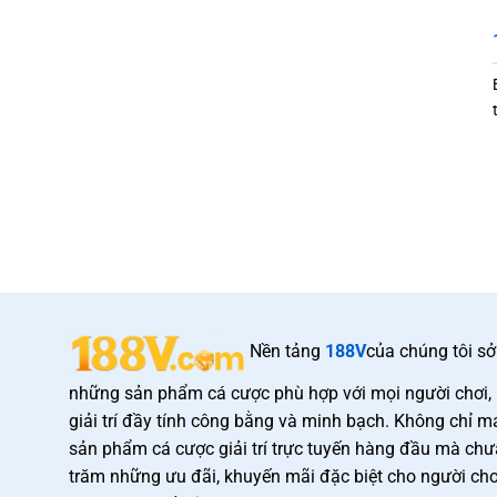
Nền tảng
188V
của chúng tôi s
những sản phẩm cá cược phù hợp với mọi người chơi,
giải trí đầy tính công bằng và minh bạch. Không chỉ
sản phẩm cá cược giải trí trực tuyến hàng đầu mà ch
trăm những ưu đãi, khuyến mãi đặc biệt cho người chơ