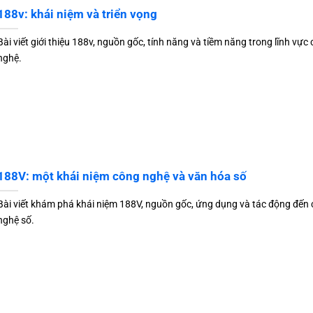
188v: khái niệm và triển vọng
Bài viết giới thiệu 188v, nguồn gốc, tính năng và tiềm năng trong lĩnh vực
nghệ.
188V: một khái niệm công nghệ và văn hóa số
Bài viết khám phá khái niệm 188V, nguồn gốc, ứng dụng và tác động đến
nghệ số.