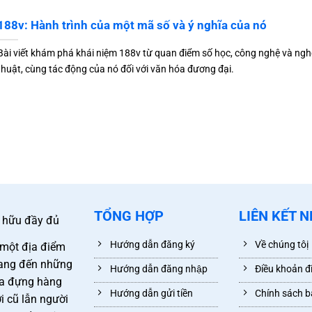
188v: Hành trình của một mã số và ý nghĩa của nó
Bài viết khám phá khái niệm 188v từ quan điểm số học, công nghệ và ngh
thuật, cùng tác động của nó đối với văn hóa đương đại.
TỔNG HỢP
LIÊN KẾT 
ở hữu đầy đủ
Hướng dẫn đăng ký
Về chúng tôị
 một địa điểm
 mang đến những
Hướng dẫn đăng nhập
Điều khoản điê
ưa đựng hàng
Hướng dẫn gửi tiền
Chính sách ba
i cũ lẫn người