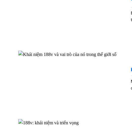
doanh nghiệp, hãy xem xét
luôn sẵn sàng lắng nghe v
chứng minh đó là một điểm