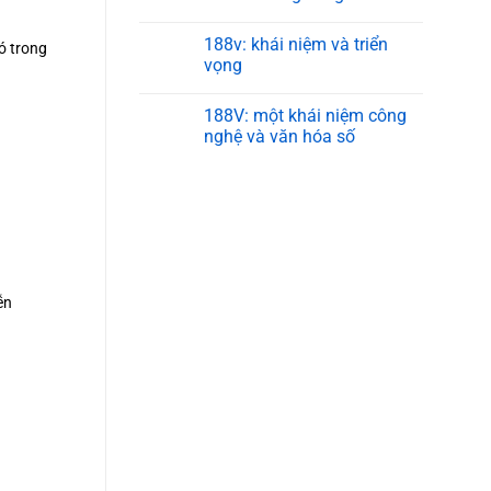
iệc. Dù bạn ở đâu, 188v
hôm nay và để chúng tôi
188v: khái niệm và triển
ó trong
vọng
188V: một khái niệm công
nghệ và văn hóa số
ễn