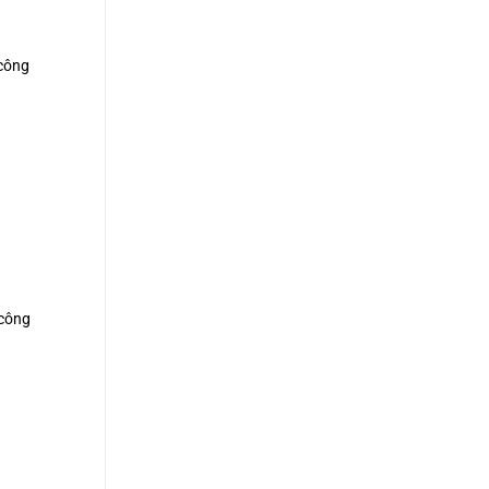
 công
 công