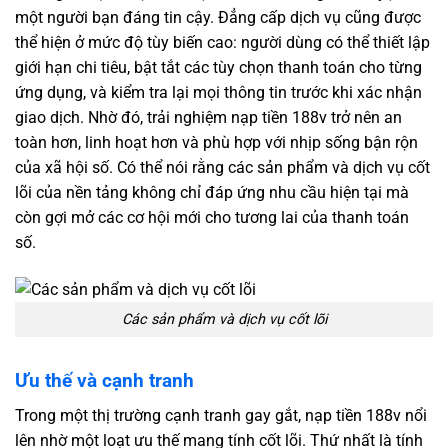
một người bạn đáng tin cậy. Đẳng cấp dịch vụ cũng được
thể hiện ở mức độ tùy biến cao: người dùng có thể thiết lập
giới hạn chi tiêu, bật tắt các tùy chọn thanh toán cho từng
ứng dụng, và kiểm tra lại mọi thông tin trước khi xác nhận
giao dịch. Nhờ đó, trải nghiệm nạp tiền 188v trở nên an
toàn hơn, linh hoạt hơn và phù hợp với nhịp sống bận rộn
của xã hội số. Có thể nói rằng các sản phẩm và dịch vụ cốt
lõi của nền tảng không chỉ đáp ứng nhu cầu hiện tại mà
còn gợi mở các cơ hội mới cho tương lai của thanh toán
số.
Các sản phẩm và dịch vụ cốt lõi
Ưu thế và cạnh tranh
Trong một thị trường cạnh tranh gay gắt, nạp tiền 188v nổi
lên nhờ một loạt ưu thế mang tính cốt lõi. Thứ nhất là tính