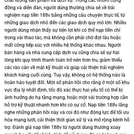
chất lượng sản phẩm và dịch vụ. Trong các nhóm cộng
đồng và diễn đàn, người dùng thường chia sẻ về trải
nghiệm nạp tiền 188v bằng những câu chuyện thực tế, từ
những giao dịch nhỏ đến các giao dịch quy mô lớn. Nhiều
người dùng nhận thấy sự tiện lợi khi có thể nạp tiền chỉ
trong vài thao tác, mà không cần phải chờ đợi lâu hoặc
mất công tiếp xúc với nhiều hệ thống khác nhau. Người
bán hàng và nhà cung cấp dịch vụ cũng chia sẻ sự hài
lòng khi quy trình thanh toán trở nên trơn tru, giảm thiểu
các rào cản về mặt kỹ thuật và giúp cải thiện trải nghiệm
khách hàng cuối cùng. Tuy vậy, không có hệ thống nào là
hoàn hảo tuyệt đối. Một số phản hồi cho rằng ở một số khu
vực địa lý nhất định, tốc độ xác thực hai yếu tố có thể bị
ảnh hưởng do hạ tầng mạng, hoặc một vài trường hợp cần
hỗ trợ kỹ thuật nhanh hơn khi có sự cố. Nạp tiền 188v lắng
nghe những phản hồi này và coi đó như động lực để tối ưu
hóa mạng lưới, cải thiện thời gian xử lý và mở rộng kênh hỗ
trợ. Đánh giá nạp tiền 188v từ người dùng thường xoay