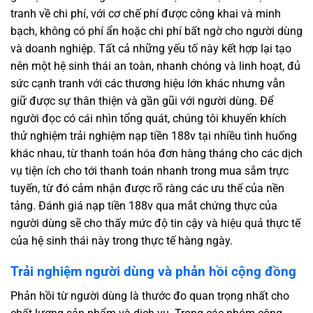
tranh về chi phí, với cơ chế phí được công khai và minh
bạch, không có phí ẩn hoặc chi phí bất ngờ cho người dùng
và doanh nghiệp. Tất cả những yếu tố này kết hợp lại tạo
nên một hệ sinh thái an toàn, nhanh chóng và linh hoạt, đủ
sức cạnh tranh với các thương hiệu lớn khác nhưng vẫn
giữ được sự thân thiện và gần gũi với người dùng. Để
người đọc có cái nhìn tổng quát, chúng tôi khuyến khích
thử nghiệm trải nghiệm nạp tiền 188v tại nhiều tình huống
khác nhau, từ thanh toán hóa đơn hàng tháng cho các dịch
vụ tiện ích cho tới thanh toán nhanh trong mua sắm trực
tuyến, từ đó cảm nhận được rõ ràng các ưu thế của nền
tảng. Đánh giá nạp tiền 188v qua mắt chứng thực của
người dùng sẽ cho thấy mức độ tin cậy và hiệu quả thực tế
của hệ sinh thái này trong thực tế hàng ngày.
Trải nghiệm người dùng và phản hồi cộng đồng
Phản hồi từ người dùng là thước đo quan trọng nhất cho