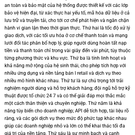
an toàn và bảo mật của hệ thống được thiết kế với các lớp
bảo vệ hiện đại, từ xác thực hai yếu tố, mã hóa dữ liệu ở cả
lưu trữ và truyền tải, cho tới cơ chế phát hiện và ngăn chặn
hành vi gian lận theo thời gian thực. Thứ hai là tốc độ xử lý
giao dịch, với các tối ưu hóa ở cơ chế thanh toán và mạng
lưới đối tác phân bổ hợp lý, giúp người dùng hoàn tất nạp
tiền và thanh toán chỉ trong vài giây đến vài phút, tùy thuộc
từng phương thức và khu vực. Thứ ba là tính linh hoạt và
khả năng mở rộng của hệ sinh thái, cho phép tích hợp với
nhiều ứng dụng và nền tảng bán l retail và dịch vụ theo
nhiều mô hình khác nhau. Thứ tư là sự chú trọng tới trải
nghiệm người dùng và hỗ trợ khách hàng; đội ngũ hỗ trợ kỹ
thuật được tổ chức 24 7 và có thể giải đáp mọi thắc mắc
một cách thân thiện và chuyên nghiệp. Thứ năm là khả
năng tùy biến cho doanh nghiệp; API dễ tích hợp, tài liệu rõ
ràng, và các gói dịch vụ theo mức độ phức tạp khác nhau
giúp các doanh nghiệp nhỏ và lớn có thể khai thác tối đa
giá trị của nền tảng. Thứ sáu là sự minh bạch và cạnh