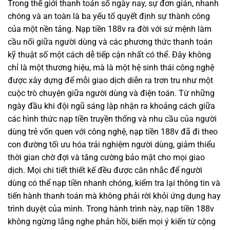
Trong thế giới thanh toán số ngày nay, sự đơn giản, nhanh
chóng và an toàn là ba yếu tố quyết định sự thành công
của một nền tảng. Nạp tiền 188v ra đời với sứ mệnh làm
cầu nối giữa người dùng và các phương thức thanh toán
kỹ thuật số một cách dễ tiếp cận nhất có thể. Đây không
chỉ là một thương hiệu, mà là một hệ sinh thái công nghệ
được xây dựng để mỗi giao dịch diễn ra trơn tru như một
cuộc trò chuyện giữa người dùng và điện toán. Từ những
ngày đầu khi đội ngũ sáng lập nhận ra khoảng cách giữa
các hình thức nạp tiền truyền thống và nhu cầu của người
dùng trẻ vốn quen với công nghệ, nạp tiền 188v đã đi theo
con đường tối ưu hóa trải nghiệm người dùng, giảm thiểu
thời gian chờ đợi và tăng cường bảo mật cho mọi giao
dịch. Mọi chi tiết thiết kế đều được cân nhắc để người
dùng có thể nạp tiền nhanh chóng, kiểm tra lại thông tin và
tiến hành thanh toán mà không phải rời khỏi ứng dụng hay
trình duyệt của mình. Trong hành trình này, nạp tiền 188v
không ngừng lắng nghe phản hồi, biến mọi ý kiến từ cộng