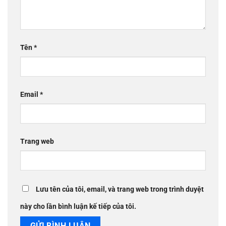
Tên
*
Email
*
Trang web
Lưu tên của tôi, email, và trang web trong trình duyệt
này cho lần bình luận kế tiếp của tôi.