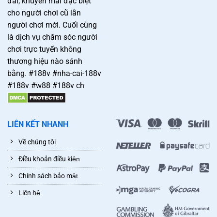
đãi, khuyến mãi đặc biệt
cho người chơi cũ lẫn
người chơi mới. Cuối cùng
là dịch vụ chăm sóc người
chơi trực tuyến không
thương hiệu nào sánh
bằng. #188v #nha-cai-188v
#188v #w88 #188v ch
LIÊN KẾT NHANH
Về chúng tôị
Điều khoản điều kiệṇ
Chính sách bảo mậṭ
Liên hệ̣