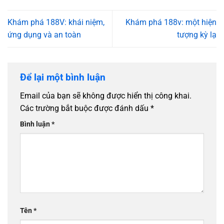
Khám phá 188V: khái niệm,
Khám phá 188v: một hiện
ứng dụng và an toàn
tượng kỳ lạ
Để lại một bình luận
Email của bạn sẽ không được hiển thị công khai.
Các trường bắt buộc được đánh dấu
*
Bình luận
*
Tên
*