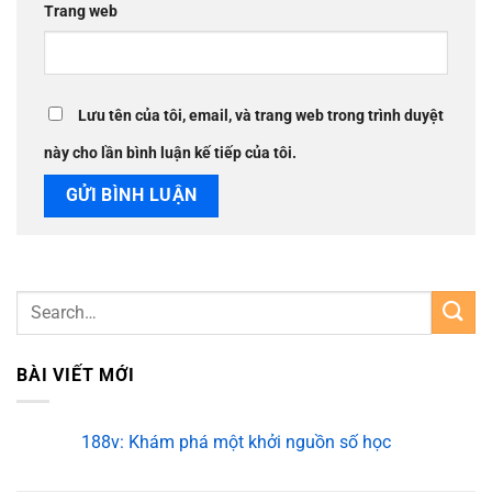
Trang web
Lưu tên của tôi, email, và trang web trong trình duyệt
này cho lần bình luận kế tiếp của tôi.
BÀI VIẾT MỚI
188v: Khám phá một khởi nguồn số học