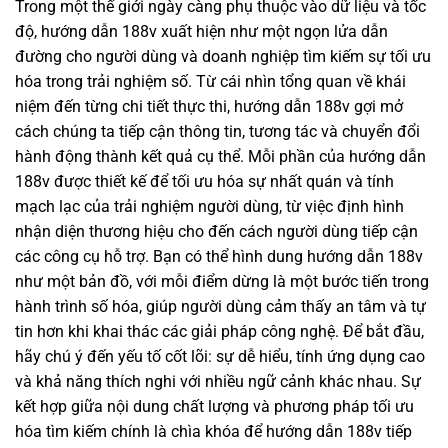
Trong một thế giới ngày càng phụ thuộc vào dữ liệu và tốc
độ, hướng dẫn 188v xuất hiện như một ngọn lửa dẫn
đường cho người dùng và doanh nghiệp tìm kiếm sự tối ưu
hóa trong trải nghiệm số. Từ cái nhìn tổng quan về khái
niệm đến từng chi tiết thực thi, hướng dẫn 188v gợi mở
cách chúng ta tiếp cận thông tin, tương tác và chuyển đổi
hành động thành kết quả cụ thể. Mỗi phần của hướng dẫn
188v được thiết kế để tối ưu hóa sự nhất quán và tính
mạch lạc của trải nghiệm người dùng, từ việc định hình
nhận diện thương hiệu cho đến cách người dùng tiếp cận
các công cụ hỗ trợ. Bạn có thể hình dung hướng dẫn 188v
như một bản đồ, với mỗi điểm dừng là một bước tiến trong
hành trình số hóa, giúp người dùng cảm thấy an tâm và tự
tin hơn khi khai thác các giải pháp công nghệ. Để bắt đầu,
hãy chú ý đến yếu tố cốt lõi: sự dễ hiểu, tính ứng dụng cao
và khả năng thích nghi với nhiều ngữ cảnh khác nhau. Sự
kết hợp giữa nội dung chất lượng và phương pháp tối ưu
hóa tìm kiếm chính là chìa khóa để hướng dẫn 188v tiếp