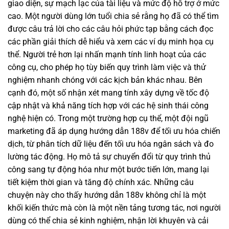
giao diện, sự mạch lạc của tài liệu và mức độ hỗ trợ ở mức
cao. Một người dùng lớn tuổi chia sẻ rằng họ đã có thể tìm
được câu trả lời cho các câu hỏi phức tạp bằng cách đọc
các phần giải thích dễ hiểu và xem các ví dụ minh họa cụ
thể. Người trẻ hơn lại nhấn mạnh tính linh hoạt của các
công cụ, cho phép họ tùy biến quy trình làm việc và thử
nghiệm nhanh chóng với các kịch bản khác nhau. Bên
cạnh đó, một số nhận xét mang tính xây dựng về tốc độ
cập nhật và khả năng tích hợp với các hệ sinh thái công
nghệ hiện có. Trong một trường hợp cụ thể, một đội ngũ
marketing đã áp dụng hướng dẫn 188v để tối ưu hóa chiến
dịch, từ phân tích dữ liệu đến tối ưu hóa ngân sách và đo
lường tác động. Họ mô tả sự chuyển đổi từ quy trình thủ
công sang tự động hóa như một bước tiến lớn, mang lại
tiết kiệm thời gian và tăng độ chính xác. Những câu
chuyện này cho thấy hướng dẫn 188v không chỉ là một
khối kiến thức mà còn là một nền tảng tương tác, nơi người
dùng có thể chia sẻ kinh nghiệm, nhận lời khuyên và cải