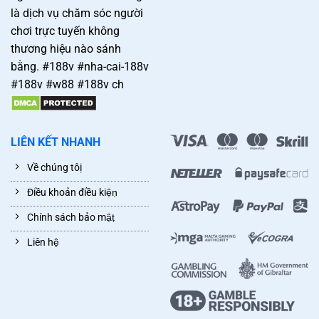
là dịch vụ chăm sóc người
chơi trực tuyến không
thương hiệu nào sánh
bằng. #188v #nha-cai-188v
#188v #w88 #188v ch
LIÊN KẾT NHANH
Về chúng tôị
Điều khoản điều kiệṇ
Chính sách bảo mậṭ
Liên hệ̣