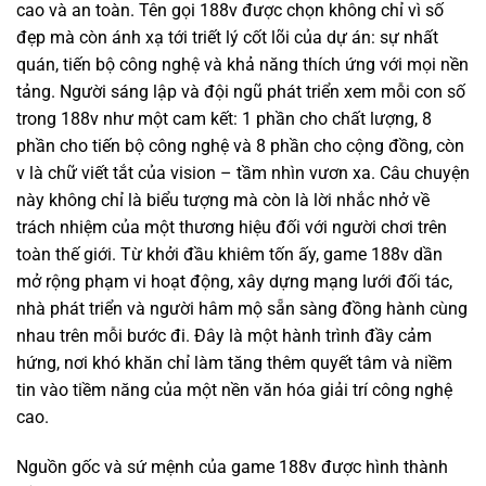
cao và an toàn. Tên gọi 188v được chọn không chỉ vì số
đẹp mà còn ánh xạ tới triết lý cốt lõi của dự án: sự nhất
quán, tiến bộ công nghệ và khả năng thích ứng với mọi nền
tảng. Người sáng lập và đội ngũ phát triển xem mỗi con số
trong 188v như một cam kết: 1 phần cho chất lượng, 8
phần cho tiến bộ công nghệ và 8 phần cho cộng đồng, còn
v là chữ viết tắt của vision – tầm nhìn vươn xa. Câu chuyện
này không chỉ là biểu tượng mà còn là lời nhắc nhở về
trách nhiệm của một thương hiệu đối với người chơi trên
toàn thế giới. Từ khởi đầu khiêm tốn ấy, game 188v dần
mở rộng phạm vi hoạt động, xây dựng mạng lưới đối tác,
nhà phát triển và người hâm mộ sẵn sàng đồng hành cùng
nhau trên mỗi bước đi. Đây là một hành trình đầy cảm
hứng, nơi khó khăn chỉ làm tăng thêm quyết tâm và niềm
tin vào tiềm năng của một nền văn hóa giải trí công nghệ
cao.
Nguồn gốc và sứ mệnh của game 188v được hình thành