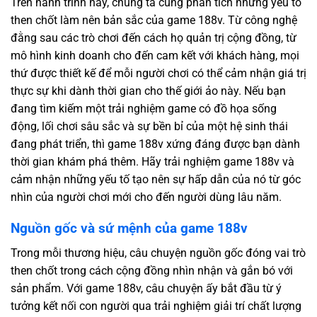
Trên hành trình này, chúng ta cùng phân tích những yếu tố
then chốt làm nên bản sắc của game 188v. Từ công nghệ
đằng sau các trò chơi đến cách họ quản trị cộng đồng, từ
mô hình kinh doanh cho đến cam kết với khách hàng, mọi
thứ được thiết kế để mỗi người chơi có thể cảm nhận giá trị
thực sự khi dành thời gian cho thế giới ảo này. Nếu bạn
đang tìm kiếm một trải nghiệm game có đồ họa sống
động, lối chơi sâu sắc và sự bền bỉ của một hệ sinh thái
đang phát triển, thì game 188v xứng đáng được bạn dành
thời gian khám phá thêm. Hãy trải nghiệm game 188v và
cảm nhận những yếu tố tạo nên sự hấp dẫn của nó từ góc
nhìn của người chơi mới cho đến người dùng lâu năm.
Nguồn gốc và sứ mệnh của game 188v
Trong mỗi thương hiệu, câu chuyện nguồn gốc đóng vai trò
then chốt trong cách cộng đồng nhìn nhận và gắn bó với
sản phẩm. Với game 188v, câu chuyện ấy bắt đầu từ ý
tưởng kết nối con người qua trải nghiệm giải trí chất lượng