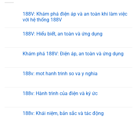
188V: Khám phá điện áp và an toàn khi làm việc
với hệ thống 188V
188V: Hiểu biết, an toàn và ứng dụng
Khám phá 188V: Điện áp, an toàn và ứng dụng
188v: mot hanh trinh so va y nghia
188v: Hành trình của điện và ký ức
188v: Khái niệm, bản sắc và tác động