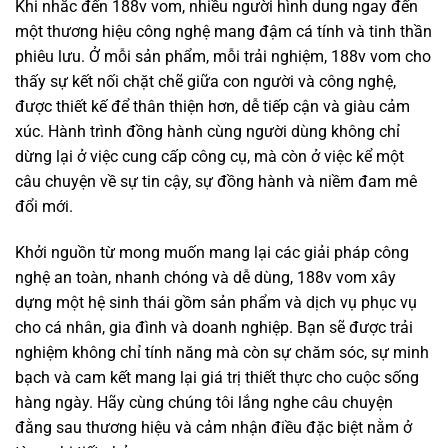
Khi nhắc đến 188v vom, nhiều người hình dung ngay đến
một thương hiệu công nghệ mang đậm cá tính và tinh thần
phiêu lưu. Ở mỗi sản phẩm, mỗi trải nghiệm, 188v vom cho
thấy sự kết nối chặt chẽ giữa con người và công nghệ,
được thiết kế để thân thiện hơn, dễ tiếp cận và giàu cảm
xúc. Hành trình đồng hành cùng người dùng không chỉ
dừng lại ở việc cung cấp công cụ, mà còn ở việc kể một
câu chuyện về sự tin cậy, sự đồng hành và niềm đam mê
đổi mới.
Khởi nguồn từ mong muốn mang lại các giải pháp công
nghệ an toàn, nhanh chóng và dễ dùng, 188v vom xây
dựng một hệ sinh thái gồm sản phẩm và dịch vụ phục vụ
cho cá nhân, gia đình và doanh nghiệp. Bạn sẽ được trải
nghiệm không chỉ tính năng mà còn sự chăm sóc, sự minh
bạch và cam kết mang lại giá trị thiết thực cho cuộc sống
hàng ngày. Hãy cùng chúng tôi lắng nghe câu chuyện
đằng sau thương hiệu và cảm nhận điều đặc biệt nằm ở