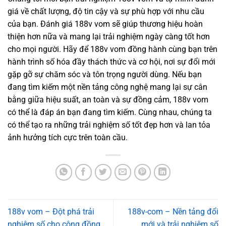
giá về chất lượng, độ tin cậy và sự phù hợp với nhu cầu
của bạn. Đánh giá 188v vom sẽ giúp thương hiệu hoàn
thiện hơn nữa và mang lại trải nghiệm ngày càng tốt hơn
cho mọi người. Hãy để 188v vom đồng hành cùng bạn trên
hành trình số hóa đầy thách thức và cơ hội, nơi sự đổi mới
gặp gỡ sự chăm sóc và tôn trọng người dùng. Nếu bạn
đang tìm kiếm một nền tảng công nghệ mang lại sự cân
bằng giữa hiệu suất, an toàn và sự đồng cảm, 188v vom
có thể là đáp án bạn đang tìm kiếm. Cùng nhau, chúng ta
có thể tạo ra những trải nghiệm số tốt đẹp hơn và lan tỏa
ảnh hưởng tích cực trên toàn cầu.
188v vom – Đột phá trải
188v-com – Nền tảng đổi
nghiệm số cho cộng đồng
mới và trải nghiệm số