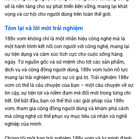
sẽ là nền tảng cho sự phát triển bền vững, mang lại khát
vọng và cơ hội cho người dùng trên toàn thế giới.
Tóm lại và lời mời trải nghiệm
188v vom không chỉ là một nhãn hiệu công nghệ mà là
một hành trình kết nối con người với công nghệ, mang lại
sự tiện dụng và cảm xúc tích cực cho cuộc sống hàng
ngày. Từ nguồn gốc và sứ mệnh cho tới các sản phẩm,
dịch vụ và cộng đồng người dùng, 188v vom luôn nỗ lực
mang lại trải nghiệm thực sự có giá trị. Trải nghiệm 188v
vom có thể là câu chuyện của bạn – một câu chuyện về sự
tin cậy, sự tiện lợi và niềm đam mê đổi mới trong từng chi
tiết. Để bắt đầu, bạn có thể thử các giải pháp của 188v
vom, tham gia cộng đồng người dùng và khám phá cách
mà công nghệ có thể phục vụ mục tiêu cá nhân và nghề
nghiệp của mình.
Chúng tôi mời bạn trải nghiệm 188v vom và tự mình đánh