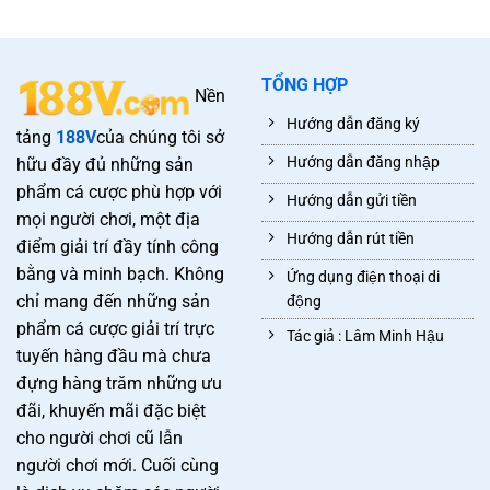
TỔNG HỢP
Nền
Hướng dẫn đăng ký
tảng
188V
của chúng tôi sở
Hướng dẫn đăng nhập
hữu đầy đủ những sản
phẩm cá cược phù hợp với
Hướng dẫn gửi tiền
mọi người chơi, một địa
Hướng dẫn rút tiền
điểm giải trí đầy tính công
bằng và minh bạch. Không
Ứng dụng điện thoại di
chỉ mang đến những sản
động
phẩm cá cược giải trí trực
Tác giả : Lâm Minh Hậu
tuyến hàng đầu mà chưa
đựng hàng trăm những ưu
đãi, khuyến mãi đặc biệt
cho người chơi cũ lẫn
người chơi mới. Cuối cùng