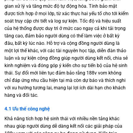
gian xử lý và tăng mức độ tự động hóa. Tính bảo mật
được tích hợp ở mọi lớp, từ xác thực hai yếu tố cho tới kiểm
soát truy cập chi tiết và log sự kiện. Tốc độ và hiệu suất
của hệ thống được duy trì ở mức cao ngay cả khi tải trọng
tăng cao, đảm bảo người dùng có thể làm việc ở bất kỳ
đâu, bất kỳ lúc nào. Hỗ trợ và cộng đồng người dùng là
một lợi thế khác, với các tài nguyên học tập, diễn đàn thảo
luận và sự kiện cộng đồng giúp người dùng kết nối, chia sẻ
kinh nghiệm và đóng góp ý kiến cho sự tiến bộ của hệ sinh
thái. Sự đổi mới liên tục đảm bảo rằng 188v vom không
chỉ đáp ứng nhu cầu hiện tại mà còn dự báo và thích nghi
với xu hướng tương lai, mang lại lợi ích dài hạn cho khách
hàng và đối tác.
4.1 Ưu thế công nghệ
Khả năng tích hợp hệ sinh thái với nhiều nền tảng khác
nhau giúp người dùng dễ dàng kết nối các giải pháp của