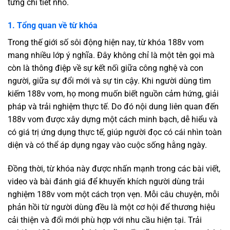
từng chi tiết nhỏ.
1. Tổng quan về từ khóa
Trong thế giới số sôi động hiện nay, từ khóa 188v vom
mang nhiều lớp ý nghĩa. Đây không chỉ là một tên gọi mà
còn là thông điệp về sự kết nối giữa công nghệ và con
người, giữa sự đổi mới và sự tin cậy. Khi người dùng tìm
kiếm 188v vom, họ mong muốn biết nguồn cảm hứng, giải
pháp và trải nghiệm thực tế. Do đó nội dung liên quan đến
188v vom được xây dựng một cách minh bạch, dễ hiểu và
có giá trị ứng dụng thực tế, giúp người đọc có cái nhìn toàn
diện và có thể áp dụng ngay vào cuộc sống hằng ngày.
Đồng thời, từ khóa này được nhấn mạnh trong các bài viết,
video và bài đánh giá để khuyến khích người dùng trải
nghiệm 188v vom một cách trọn vẹn. Mỗi câu chuyện, mỗi
phản hồi từ người dùng đều là một cơ hội để thương hiệu
cải thiện và đổi mới phù hợp với nhu cầu hiện tại. Trải