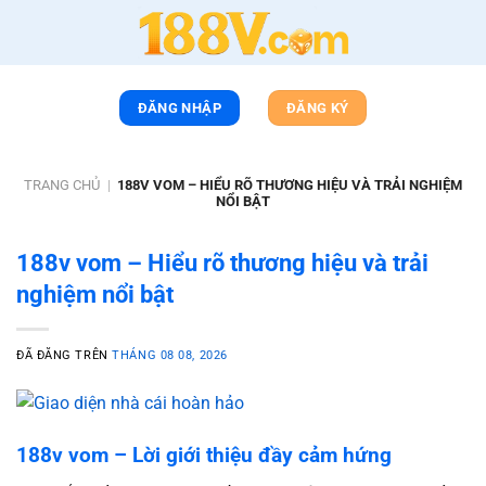
Chuyển
đến
nội
dung
ĐĂNG NHẬP
ĐĂNG KÝ
TRANG CHỦ
|
188V VOM – HIỂU RÕ THƯƠNG HIỆU VÀ TRẢI NGHIỆM
NỔI BẬT
188v vom – Hiểu rõ thương hiệu và trải
nghiệm nổi bật
ĐÃ ĐĂNG TRÊN
THÁNG 08 08, 2026
188v vom – Lời giới thiệu đầy cảm hứng