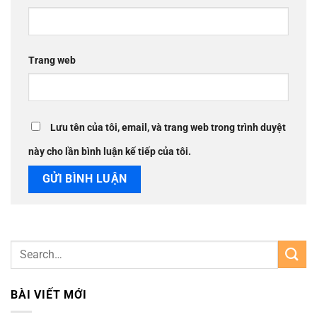
Trang web
Lưu tên của tôi, email, và trang web trong trình duyệt
này cho lần bình luận kế tiếp của tôi.
BÀI VIẾT MỚI