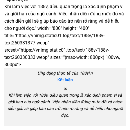
Khi làm việc với 188v, điều quan trọng là xác định phạm vi
và giới hạn của ngữ cảnh. Việc nhận diện đúng mức độ và
cách diễn giải sẽ giúp báo cáo trở nên rõ ràng và dễ hiểu
cho người đọc.
" width="800" height="400"
title="https://vnimg.static01.top/text/188v/188v-
text260331377.webp"
srcset="https://vnimg.static01.top/text/188v/188v-
text260330333.webp" sizes="(max-width: 800px) 100vw,
800px">
Ứng dụng thực tế của 188v\n
Kết luận
\n
Khi làm việc với 188v, điều quan trọng là xác định phạm vi và
giới hạn của ngữ cảnh. Việc nhận diện đúng mức độ và cách
diễn giải sẽ giúp báo cáo trở nên rõ ràng và dễ hiểu cho người
đọc.