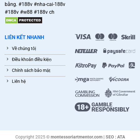
bằng. #188v #nha-cai-188v
#188v #w88 #188v ch
LIÊN KẾT NHANH
Về chúng tôị
Điều khoản điều kiệṇ
Chính sách bảo mậṭ
Liên hệ̣
Copyright 2025 ©
montessoriartmentor.com | SEO : ATA