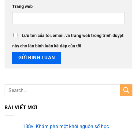
Trang web
Lưu tên của tôi, email, và trang web trong trình duyệt
này cho lần bình luận kế tiếp của tôi.
BÀI VIẾT MỚI
188v: Khám phá một khởi nguồn số học