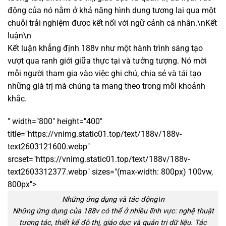
động của nó nằm ở khả năng hình dung tương lai qua một
chuỗi trải nghiệm được kết nối với ngữ cảnh cá nhân.
\n
Kết
luận
\n
Kết luận khẳng định 188v như một hành trình sáng tạo
vượt qua ranh giới giữa thực tại và tưởng tượng. Nó mời
mỗi người tham gia vào việc ghi chú, chia sẻ và tái tạo
những giá trị mà chúng ta mang theo trong mỗi khoảnh
khắc.
" width="800" height="400"
title="https://vnimg.static01.top/text/188v/188v-
text2603121600.webp"
srcset="https://vnimg.static01.top/text/188v/188v-
text2603312377.webp" sizes="(max-width: 800px) 100vw,
800px">
Những ứng dụng và tác động\n
Những ứng dụng của 188v có thể ở nhiều lĩnh vực: nghệ thuật
tương tác, thiết kế đô thị, giáo dục và quản trị dữ liệu. Tác