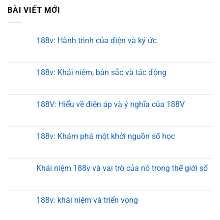
BÀI VIẾT MỚI
188v: Hành trình của điện và ký ức
188v: Khái niệm, bản sắc và tác động
188V: Hiểu về điện áp và ý nghĩa của 188V
188v: Khám phá một khởi nguồn số học
Khái niệm 188v và vai trò của nó trong thế giới số
188v: khái niệm và triển vọng