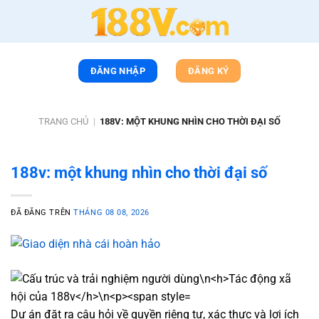
Chuyển
đến
nội
dung
ĐĂNG NHẬP
ĐĂNG KÝ
TRANG CHỦ
|
188V: MỘT KHUNG NHÌN CHO THỜI ĐẠI SỐ
188v: một khung nhìn cho thời đại số
ĐÃ ĐĂNG TRÊN
THÁNG 08 08, 2026
Dự án đặt ra câu hỏi về quyền riêng tư, xác thực và lợi ích