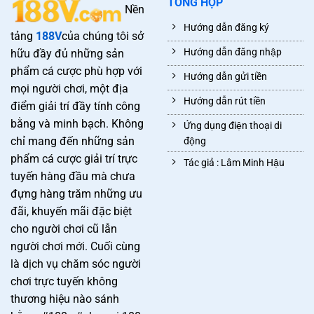
TỔNG HỢP
Nền
Hướng dẫn đăng ký
tảng
188V
của chúng tôi sở
Hướng dẫn đăng nhập
hữu đầy đủ những sản
phẩm cá cược phù hợp với
Hướng dẫn gửi tiền
mọi người chơi, một địa
Hướng dẫn rút tiền
điểm giải trí đầy tính công
bằng và minh bạch. Không
Ứng dụng điện thoại di
chỉ mang đến những sản
động
phẩm cá cược giải trí trực
Tác giả : Lâm Minh Hậu
tuyến hàng đầu mà chưa
đựng hàng trăm những ưu
đãi, khuyến mãi đặc biệt
cho người chơi cũ lẫn
người chơi mới. Cuối cùng
là dịch vụ chăm sóc người
chơi trực tuyến không
thương hiệu nào sánh