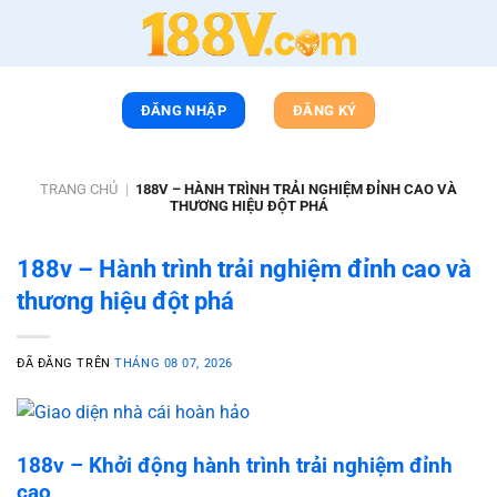
Chuyển
đến
nội
dung
ĐĂNG NHẬP
ĐĂNG KÝ
TRANG CHỦ
|
188V – HÀNH TRÌNH TRẢI NGHIỆM ĐỈNH CAO VÀ
THƯƠNG HIỆU ĐỘT PHÁ
188v – Hành trình trải nghiệm đỉnh cao và
thương hiệu đột phá
ĐÃ ĐĂNG TRÊN
THÁNG 08 07, 2026
188v – Khởi động hành trình trải nghiệm đỉnh
cao