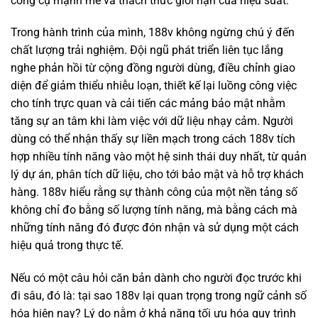
công cụ mạnh mẽ và thách thức giới hạn của hiệu suất.
Trong hành trình của mình, 188v không ngừng chú ý đến
chất lượng trải nghiệm. Đội ngũ phát triển liên tục lắng
nghe phản hồi từ cộng đồng người dùng, điều chỉnh giao
diện để giảm thiểu nhiễu loạn, thiết kế lại luồng công việc
cho tính trực quan và cải tiến các mảng bảo mật nhằm
tăng sự an tâm khi làm việc với dữ liệu nhạy cảm. Người
dùng có thể nhận thấy sự liền mạch trong cách 188v tích
hợp nhiều tính năng vào một hệ sinh thái duy nhất, từ quản
lý dự án, phân tích dữ liệu, cho tới bảo mật và hỗ trợ khách
hàng. 188v hiểu rằng sự thành công của một nền tảng số
không chỉ đo bằng số lượng tính năng, mà bằng cách mà
những tính năng đó được đón nhận và sử dụng một cách
hiệu quả trong thực tế.
Nếu có một câu hỏi căn bản dành cho người đọc trước khi
đi sâu, đó là: tại sao 188v lại quan trọng trong ngữ cảnh số
hóa hiện nay? Lý do nằm ở khả năng tối ưu hóa quy trình