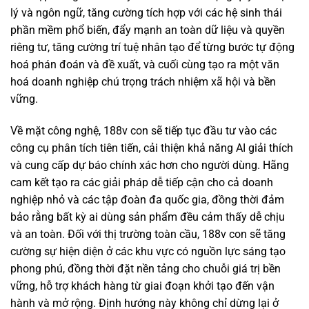
lý và ngôn ngữ, tăng cường tích hợp với các hệ sinh thái
phần mềm phổ biến, đẩy mạnh an toàn dữ liệu và quyền
riêng tư, tăng cường trí tuệ nhân tạo để từng bước tự động
hoá phán đoán và đề xuất, và cuối cùng tạo ra một văn
hoá doanh nghiệp chú trọng trách nhiệm xã hội và bền
vững.
Về mặt công nghệ, 188v con sẽ tiếp tục đầu tư vào các
công cụ phân tích tiên tiến, cải thiện khả năng AI giải thích
và cung cấp dự báo chính xác hơn cho người dùng. Hãng
cam kết tạo ra các giải pháp dễ tiếp cận cho cả doanh
nghiệp nhỏ và các tập đoàn đa quốc gia, đồng thời đảm
bảo rằng bất kỳ ai dùng sản phẩm đều cảm thấy dễ chịu
và an toàn. Đối với thị trường toàn cầu, 188v con sẽ tăng
cường sự hiện diện ở các khu vực có nguồn lực sáng tạo
phong phú, đồng thời đặt nền tảng cho chuỗi giá trị bền
vững, hỗ trợ khách hàng từ giai đoạn khởi tạo đến vận
hành và mở rộng. Định hướng này không chỉ dừng lại ở