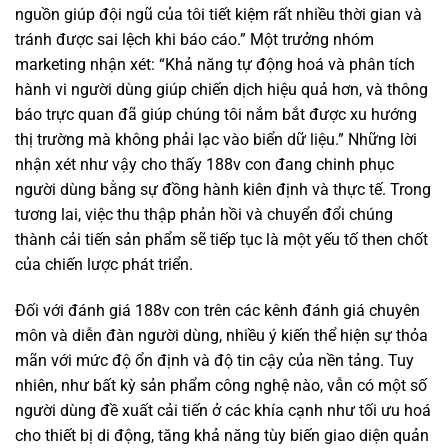
nguồn giúp đội ngũ của tôi tiết kiệm rất nhiều thời gian và
tránh được sai lệch khi báo cáo.” Một trưởng nhóm
marketing nhận xét: “Khả năng tự động hoá và phân tích
hành vi người dùng giúp chiến dịch hiệu quả hơn, và thông
báo trực quan đã giúp chúng tôi nắm bắt được xu hướng
thị trường mà không phải lạc vào biển dữ liệu.” Những lời
nhận xét như vậy cho thấy 188v con đang chinh phục
người dùng bằng sự đồng hành kiên định và thực tế. Trong
tương lai, việc thu thập phản hồi và chuyển đổi chúng
thành cải tiến sản phẩm sẽ tiếp tục là một yếu tố then chốt
của chiến lược phát triển.
Đối với đánh giá 188v con trên các kênh đánh giá chuyên
môn và diễn đàn người dùng, nhiều ý kiến thể hiện sự thỏa
mãn với mức độ ổn định và độ tin cậy của nền tảng. Tuy
nhiên, như bất kỳ sản phẩm công nghệ nào, vẫn có một số
người dùng đề xuất cải tiến ở các khía cạnh như tối ưu hoá
cho thiết bị di động, tăng khả năng tùy biến giao diện quản