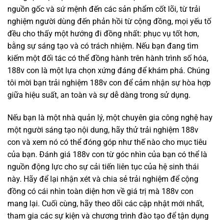
nguồn gốc và sứ mệnh đến các sản phẩm cốt lõi, từ trải
nghiệm người dùng đến phản hồi từ cộng đồng, mọi yếu tố
đều cho thấy một hướng đi đồng nhất: phục vụ tốt hơn,
bằng sự sáng tạo và có trách nhiệm. Nếu bạn đang tìm
kiếm một đối tác có thể đồng hành trên hành trình số hóa,
188v con là một lựa chọn xứng đáng để khám phá. Chúng
tôi mời bạn trải nghiệm 188v con để cảm nhận sự hòa hợp
giữa hiệu suất, an toàn và sự dễ dàng trong sử dụng.
Nếu bạn là một nhà quản lý, một chuyên gia công nghệ hay
một người sáng tạo nội dung, hãy thử trải nghiệm 188v
con và xem nó có thể đóng góp như thế nào cho mục tiêu
của bạn. Đánh giá 188v con từ góc nhìn của bạn có thể là
nguồn động lực cho sự cải tiến liên tục của hệ sinh thái
này. Hãy để lại nhận xét và chia sẻ trải nghiệm để cộng
đồng có cái nhìn toàn diện hơn về giá trị mà 188v con
mang lại. Cuối cùng, hãy theo dõi các cập nhật mới nhất,
tham gia các sự kiện và chương trình đào tạo để tận dụng