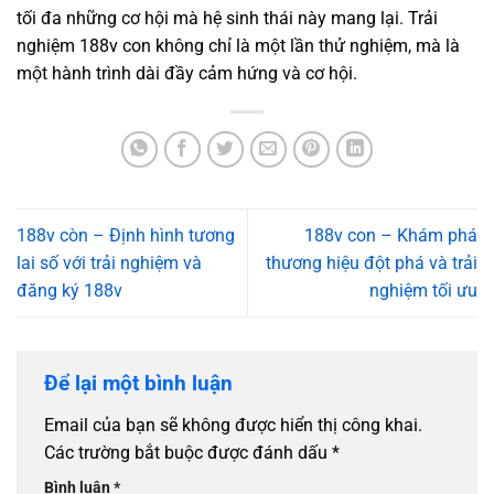
tối đa những cơ hội mà hệ sinh thái này mang lại. Trải
nghiệm 188v con không chỉ là một lần thử nghiệm, mà là
một hành trình dài đầy cảm hứng và cơ hội.
188v còn – Định hình tương
188v con – Khám phá
lai số với trải nghiệm và
thương hiệu đột phá và trải
đăng ký 188v
nghiệm tối ưu
Để lại một bình luận
Email của bạn sẽ không được hiển thị công khai.
Các trường bắt buộc được đánh dấu
*
Bình luận
*