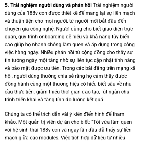
5. Trải nghiệm người dùng và phản hồi
Trải nghiệm người
dùng của 188v con được thiết kế để mang lại sự liền mạch
và thuận tiện cho mọi người, từ người mới bắt đầu đến
chuyên gia công nghệ. Người dùng cho biết giao diện trực
quan, quy trình onboarding dễ hiểu và khả năng tùy biến
cao giúp họ nhanh chóng làm quen và áp dụng trong công
việc hàng ngày. Nhiều phản hồi từ cộng đồng cho thấy sự
tin tưởng ngày một tăng nhờ sự liên tục cập nhật tính năng
và bảo mật được ưu tiên. Trong các bài đăng trên mạng xã
hội, người dùng thường chia sẻ rằng họ cảm thấy được
đồng hành cùng một thương hiệu có hiểu biết sâu về nhu
cầu thực tiễn: giảm thiểu thời gian đào tạo, rút ngắn chu
trình triển khai và tăng tính đo lường kết quả.
Chúng ta có thể trích dẫn vài ý kiến điển hình để tham
khảo. Một quản trị viên dự án cho biết: “Tôi vừa làm quen
với hệ sinh thái 188v con và ngay lần đầu đã thấy sự liền
mạch giữa các modules. Việc tích hợp dữ liệu từ nhiều