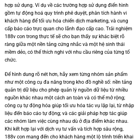
hợp sử dụng. Ví dụ về các trường hợp sử dụng điển hình
gồm tự động hoá quy trình phê duyệt, phân tích hành vi
khách hàng để tối ưu hóa chiến dịch marketing, và cung
cấp báo cáo trực quan cho lãnh đạo cấp cao. Trải nghiệm
188v con trong thực tế sẽ cho bạn thấy sự khác biệt rõ
ràng giữa một nền tảng cứng nhắc và một hệ sinh thái
mềm dẻo, có thể thích nghi với nhu cầu riêng của từng tổ
chức.
Để hình dung rõ nét hơn, hãy xem từng nhóm sản phẩm
như một công cụ đa năng trong kho đồ nghề số: nền tảng
quản trị dữ liệu cho phép quản lý nguồn dữ liệu từ nhiều
nguồn khác nhau một cách an toàn và có thể mở rộng;
công cụ tự động hóa giúp tối ưu hóa tác vụ lặp lại, từ nhập
liệu đến báo cáo tự động; và các giải pháp hợp tác giúp
các nhóm làm việc cùng nhau dù ở địa điểm khác nhau.
Khi kết hợp lại với dịch vụ tư vấn và tích hợp sâu rộng,
188v con mang đến cho khách hàng một lộ trình triển khai